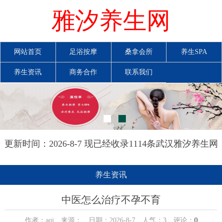
雅汐养生网
网站首页
足浴按摩
桑拿会所
养生SPA
养生资讯
商务合作
联系我们
更新时间：2026-8-7 现已经收录1114条武汉雅汐养生网
信息
养生资讯
中医怎么治疗不孕不育
作者：aqi 来源： 日期：2026-8-7 人气：
3
评论：
0