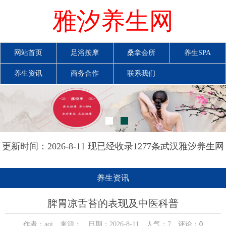
雅汐养生网
网站首页
足浴按摩
桑拿会所
养生SPA
养生资讯
商务合作
联系我们
更新时间：2026-8-11 现已经收录1277条武汉雅汐养生网
信息
养生资讯
脾胃凉舌苔的表现及中医科普
作者：aqi 来源： 日期：2026-8-11 人气：
7
评论：
0