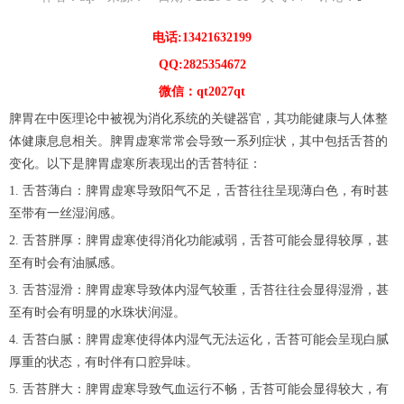
电话:13421632199
QQ:2825354672
微信：qt2027qt
脾胃在中医理论中被视为消化系统的关键器官，其功能健康与人体整
体健康息息相关。脾胃虚寒常常会导致一系列症状，其中包括舌苔的
变化。以下是脾胃虚寒所表现出的舌苔特征：
1. 舌苔薄白：脾胃虚寒导致阳气不足，舌苔往往呈现薄白色，有时甚
至带有一丝湿润感。
2. 舌苔胖厚：脾胃虚寒使得消化功能减弱，舌苔可能会显得较厚，甚
至有时会有油腻感。
3. 舌苔湿滑：脾胃虚寒导致体内湿气较重，舌苔往往会显得湿滑，甚
至有时会有明显的水珠状润湿。
4. 舌苔白腻：脾胃虚寒使得体内湿气无法运化，舌苔可能会呈现白腻
厚重的状态，有时伴有口腔异味。
5. 舌苔胖大：脾胃虚寒导致气血运行不畅，舌苔可能会显得较大，有