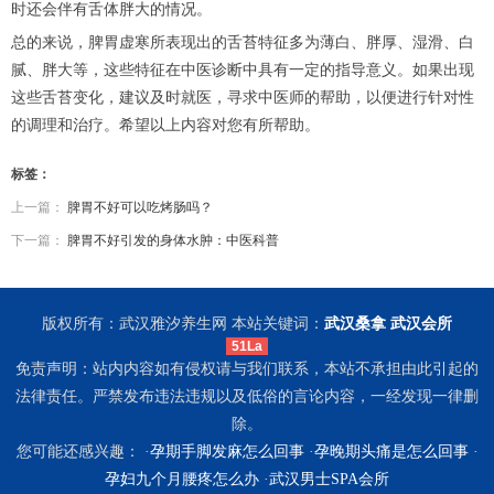
时还会伴有舌体胖大的情况。
总的来说，脾胃虚寒所表现出的舌苔特征多为薄白、胖厚、湿滑、白
腻、胖大等，这些特征在中医诊断中具有一定的指导意义。如果出现
这些舌苔变化，建议及时就医，寻求中医师的帮助，以便进行针对性
的调理和治疗。希望以上内容对您有所帮助。
标签：
上一篇：
脾胃不好可以吃烤肠吗？
下一篇：
脾胃不好引发的身体水肿：中医科普
版权所有：武汉雅汐养生网 本站关键词：
武汉桑拿
武汉会所
51La
免责声明：站内内容如有侵权请与我们联系，本站不承担由此引起的
法律责任。严禁发布违法违规以及低俗的言论内容，一经发现一律删
除。
您可能还感兴趣： ·
孕期手脚发麻怎么回事
·
孕晚期头痛是怎么回事
·
孕妇九个月腰疼怎么办
·
武汉男士SPA会所