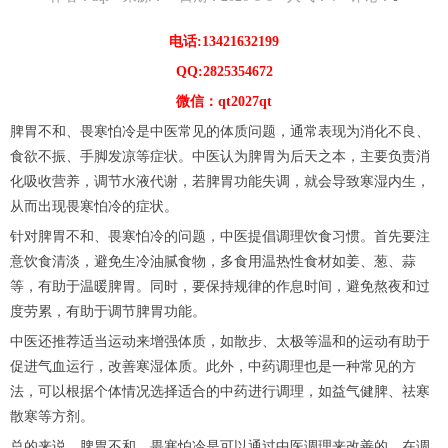
电话:13421632199
QQ:2825354672
微信：qt2027qt
脾胃不和、畏寒怕冷是中医常见的体质问题，通常表现为消化不良、
食欲不振、手脚发凉等症状。中医认为脾胃为后天之本，主要负责消
化吸收营养，调节水液代谢，若脾胃功能失调，就会导致寒湿内生，
从而出现畏寒怕冷的症状。
针对脾胃不和、畏寒怕冷的问题，中医提倡调理饮食习惯。首先要注
意饮食清淡，避免生冷油腻食物，多食用温热性食材如姜、葱、蒜
等，有助于温暖脾胃。同时，要保持规律的作息时间，避免熬夜和过
度劳累，有助于调节脾胃功能。
中医还推荐适当运动来增强体质，如散步、太极等温和的运动有助于
促进气血运行，改善寒湿体质。此外，中药调理也是一种常见的方
法，可以根据个体情况选择适合的中药进行调理，如益气健脾、祛寒
散寒等方剂。
总的来说，脾胃不和、畏寒怕冷是可以通过中医调理来改善的。在调