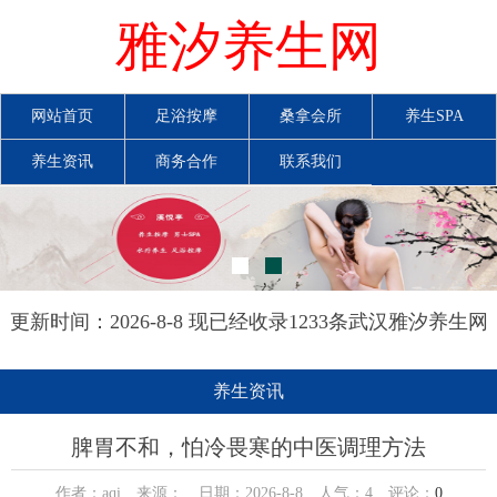
雅汐养生网
网站首页
足浴按摩
桑拿会所
养生SPA
养生资讯
商务合作
联系我们
更新时间：2026-8-8 现已经收录1233条武汉雅汐养生网
信息
养生资讯
脾胃不和，怕冷畏寒的中医调理方法
作者：aqi 来源： 日期：2026-8-8 人气：
4
评论：
0