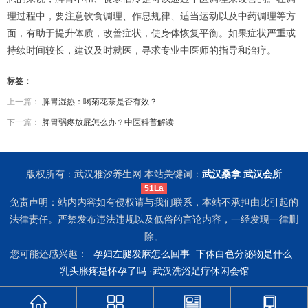
理过程中，要注意饮食调理、作息规律、适当运动以及中药调理等方
面，有助于提升体质，改善症状，使身体恢复平衡。如果症状严重或
持续时间较长，建议及时就医，寻求专业中医师的指导和治疗。
标签：
上一篇：
脾胃湿热：喝菊花茶是否有效？
下一篇：
脾胃弱疼放屁怎么办？中医科普解读
版权所有：武汉雅汐养生网 本站关键词：
武汉桑拿
武汉会所
51La
免责声明：站内内容如有侵权请与我们联系，本站不承担由此引起的
法律责任。严禁发布违法违规以及低俗的言论内容，一经发现一律删
除。
您可能还感兴趣： ·
孕妇左腿发麻怎么回事
·
下体白色分泌物是什么
·
乳头胀疼是怀孕了吗
·
武汉洗浴足疗休闲会馆