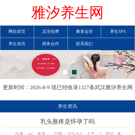
雅汐养生网
网站首页
足浴按摩
桑拿会所
养生SPA
养生资讯
商务合作
联系我们
更新时间：2026-8-9 现已经收录1327条武汉雅汐养生网
信息
养生资讯
乳头胀疼是怀孕了吗
作者：aqi 来源： 日期：2026-8-9 人气：
3
评论：
0