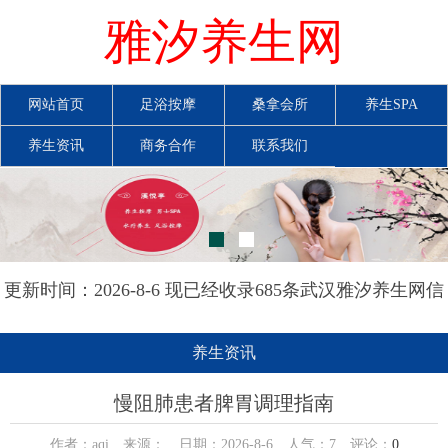
雅汐养生网
网站首页
足浴按摩
桑拿会所
养生SPA
养生资讯
商务合作
联系我们
更新时间：2026-8-6 现已经收录685条武汉雅汐养生网信
息
养生资讯
慢阻肺患者脾胃调理指南
作者：aqi 来源： 日期：2026-8-6 人气：
7
评论：
0