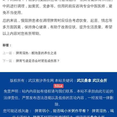
中药进行调理，如黄芪、党参等。但用药前应咨询专业中医医师，避
免不当使用。
总的来说，慢阻肺患者在调理脾胃时应综合考虑饮食、起居、情志等
多方面因素，保持身心健康，有助于改善症状、提升生活质量。希望
以上内容对您有所帮助。
标签：
上一篇：
脾胃湿热：醋泡姜的养生之道
下一篇：
脾胃亏虚是否会对肾造成伤害？
版权所有：武汉雅汐养生网 本站关键词：
武汉桑拿
武汉会所
51La
免责声明：站内内容如有侵权请与我们联系，本站不承担由此引起的
法律责任。严禁发布违法违规以及低俗的言论内容，一经发现一律删
除。
您可能还感兴趣： ·
脾胃弱小，能否喝小米粥作早餐？
·
脾胃湿热，喝