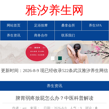
雅汐养生网
网站首页
足浴按摩
桑拿会所
养生SPA
养生资讯
商务合作
联系我们
更新时间：2026-8-9 现已经收录522条武汉雅汐养生网信
息
养生资讯
脾胃弱疼放屁怎么办？中医科普解读
作者：aqi 来源： 日期：2026-8-9 人气：
9
评论：
0