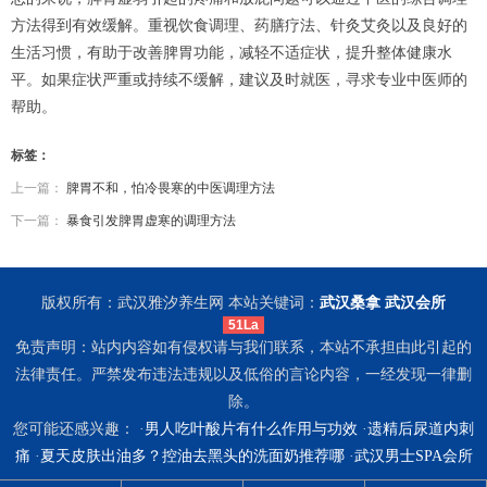
方法得到有效缓解。重视饮食调理、药膳疗法、针灸艾灸以及良好的
生活习惯，有助于改善脾胃功能，减轻不适症状，提升整体健康水
平。如果症状严重或持续不缓解，建议及时就医，寻求专业中医师的
帮助。
标签：
上一篇：
脾胃不和，怕冷畏寒的中医调理方法
下一篇：
暴食引发脾胃虚寒的调理方法
版权所有：武汉雅汐养生网 本站关键词：
武汉桑拿
武汉会所
51La
免责声明：站内内容如有侵权请与我们联系，本站不承担由此引起的
法律责任。严禁发布违法违规以及低俗的言论内容，一经发现一律删
除。
您可能还感兴趣： ·
男人吃叶酸片有什么作用与功效
·
遗精后尿道内刺
痛
·
夏天皮肤出油多？控油去黑头的洗面奶推荐哪
·
武汉男士SPA会所