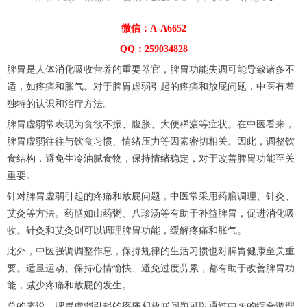
微信：A-A6652
QQ：259034828
脾胃是人体消化吸收营养的重要器官，脾胃功能失调可能导致诸多不
适，如疼痛和胀气。对于脾胃虚弱引起的疼痛和放屁问题，中医有着
独特的认识和治疗方法。
脾胃虚弱常表现为食欲不振、腹胀、大便稀溏等症状。在中医看来，
脾胃虚弱往往与饮食习惯、情绪压力等因素密切相关。因此，调整饮
食结构，避免生冷油腻食物，保持情绪稳定，对于改善脾胃功能至关
重要。
针对脾胃虚弱引起的疼痛和放屁问题，中医常采用药膳调理、针灸、
艾灸等方法。药膳如山药粥、八珍汤等有助于补益脾胃，促进消化吸
收。针灸和艾灸则可以调理脾胃功能，缓解疼痛和胀气。
此外，中医强调调整作息，保持规律的生活习惯也对脾胃健康至关重
要。适量运动、保持心情愉快、避免过度劳累，都有助于改善脾胃功
能，减少疼痛和放屁的发生。
总的来说，脾胃虚弱引起的疼痛和放屁问题可以通过中医的综合调理