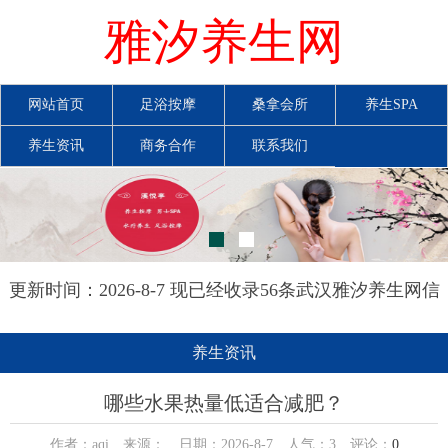
雅汐养生网
网站首页
足浴按摩
桑拿会所
养生SPA
养生资讯
商务合作
联系我们
更新时间：2026-8-7 现已经收录56条武汉雅汐养生网信
息
养生资讯
哪些水果热量低适合减肥？
作者：aqi 来源： 日期：2026-8-7 人气：
3
评论：
0