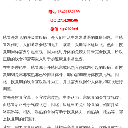
电话:13421632199
QQ:2714208506
微信：gs2020xd
感冒是常见的呼吸道疾病，是人们生活中常常遭遇的健康问题。当感
冒发作时，人们通常会感到无力、咳嗽、头痛等不适症状。然而，恢
复期同样需要引起重视，因为此时身体的免疫力尚未完全恢复，所以
正确的饮食和营养摄入对于加速康复非常重要。
在中医理论中，感冒属于外感风寒或风热入侵体内引起的疾病，而恢
复期则是寒邪或热邪已经排除体外，却仍需调理身体恢复元气。因
此，恢复期的饮食宜以温补为主，并且需要根据个人体质和症状进行
调整。
首先是饮食宜温，不宜过寒过热。中医认为，寒凉食物会导致气虚，
而感冒后正处于气虚状态，因此，应适当避免生冷食物，如凉拌菜、
冰淇淋等。相反，温热的食物有助于恢复体力，如热汤、炖品等，都
是恢复期的好选择。
其次，需要注意诸如姜、蒜、辣椒等辛温食材的摄入。这些食材对于