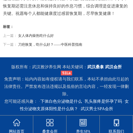
恢复期还需注意休息和保持良好的作息习惯，综合调理是促进康复的
关键。祝愿每个人都能健康度过感冒恢复期，尽早恢复健康！
标签：
上一篇：
女人体内燥热吃什么好
下一篇：
刀疤恢复，吃什么好？——中医科普指南
版权所有：武汉雅汐养生网 本站关键词：
武汉桑拿
武汉会所
51La
免责声明：站内内容如有侵权请与我们联系，本站不承担由此引起的
法律责任。严禁发布违法违规以及低俗的言论内容，一经发现一律删
除。
您可能还感兴趣： ·
下体白色分泌物是什么
·
乳头胀疼是怀孕了吗
·
女
性分泌物支原体阳性是什么病？
·
武汉男士SPA会所
网站首页
桑拿会所
养生SPA
联系我们