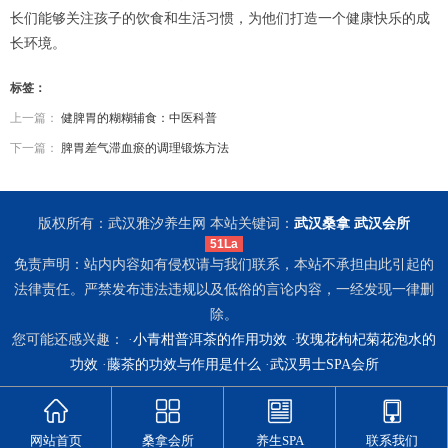
长们能够关注孩子的饮食和生活习惯，为他们打造一个健康快乐的成
长环境。
标签：
上一篇：
健脾胃的糊糊辅食：中医科普
下一篇：
脾胃差气滞血瘀的调理锻炼方法
版权所有：武汉雅汐养生网 本站关键词：
武汉桑拿
武汉会所
51La
免责声明：站内内容如有侵权请与我们联系，本站不承担由此引起的
法律责任。严禁发布违法违规以及低俗的言论内容，一经发现一律删
除。
您可能还感兴趣： ·
小青柑普洱茶的作用功效
·
玫瑰花枸杞菊花泡水的
功效
·
藤茶的功效与作用是什么
·
武汉男士SPA会所
网站首页
桑拿会所
养生SPA
联系我们