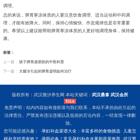
调理。
总的来说，脾胃寒凉体质的人要注意饮食调理、适当运动和中药调
理，才能有效降火。同时，保持心情愉快、作息规律也是非常重要
的。希望以上建议能帮助脾胃寒凉体质的人更好地调理身体，保持健
康。
标签：
上一篇：
孩子脾胃虚易惊的中医科普
下一篇：
大腿冷引起的脾胃虚弱如何治疗
版权所有：武汉雅汐养生网 本站关键词：
武汉桑拿
武汉会所
51La
免责声明：站内内容如有侵权请与我们联系，本站不承担由此引起的
法律责任。严禁发布违法违规以及低俗的言论内容，一经发现一律删
除。
您可能还感兴趣： ·
孕妇补血菜谱大全：丰富多样的食物挑选
·
儿童怎
样补充钙质有效？
·
孕期必备！常见孕妇补血水果和蔬菜推荐
·
武汉男